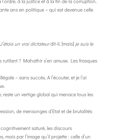
ordre, à la justice et à la fin de la corruption.
xante ans en politique – qui est devenue celle
J’étais un vrai dictateur
dit-il, [mais]
je suis le
us rutilant ? Mahathir s’en amuse. Les frasques
llégale – sans succès. A l’écouter, et je l’ai
ue.
e, reste un vertige global qui menace tous les
ression, de mensonges d’Etat et de brutalités
cognitivement saturé, les discours
 mais par l’image qu’il projette : celle d’un