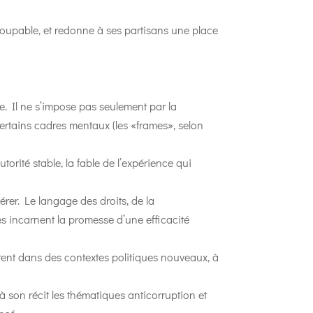
 coupable, et redonne à ses partisans une place
le. Il ne s’impose pas seulement par la
certains cadres mentaux (les «frames», selon
torité stable, la fable de l’expérience qui
érer. Le langage des droits, de la
stes incarnent la promesse d’une efficacité
ectent dans des contextes politiques nouveaux, à
 à son récit les thématiques anticorruption et