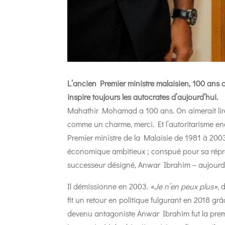
L’ancien Premier ministre malaisien, 100 ans c
inspire toujours les autocrates d’aujourd’hui.
Mahathir Mohamad a 100 ans. On aimerait lire q
comme un charme, merci. Et l’autoritarisme en
Premier ministre de la Malaisie de 1981 à 20
économique ambitieux ; conspué pour sa répre
successeur désigné, Anwar Ibrahim – aujourd’h
Il démissionne en 2003.
«Je n’en peux plus»,
d
fit un retour en politique fulgurant en 2018 gr
devenu antagoniste Anwar Ibrahim fut la premi