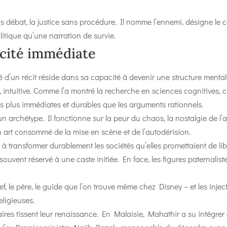
ans débat, la justice sans procédure. Il nomme l’ennemi, désigne le
litique qu’une narration de survie.
acité immédiate
té d’un récit réside dans sa capacité à devenir une structure menta
, intuitive. Comme l’a montré la recherche en sciences cognitives, 
s plus immédiates et durables que les arguments rationnels.
un archétype. Il fonctionne sur la peur du chaos, la nostalgie de l’au
n art consommé de la mise en scène et de l’autodérision.
 à transformer durablement les sociétés qu’elles promettaient de lib
, souvent réservé à une caste initiée. En face, les figures paternali
chef, le père, le guide que l’on trouve même chez Disney – et les inj
eligieuses.
taires tissent leur renaissance. En Malaisie, Mahathir a su intégrer