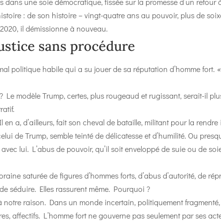
ts dans une soie démocratique, tissée sur la promesse d’un retour à l’
histoire : de son histoire – vingt-quatre ans au pouvoir, plus de soi
n 2020, il démissionne à nouveau.
justice sans procédure
mal politique habile qui a su jouer de sa réputation d’homme fort.
«
? Le modèle Trump, certes, plus rougeaud et rugissant, serait-il pl
atif.
l en a, d’ailleurs, fait son cheval de bataille, militant pour la rendre i
lui de Trump, semble teinté de délicatesse et d’humilité. Ou presq
 avec lui. L’abus de pouvoir, qu’il soit enveloppé de suie ou de soi
oraine saturée de figures d’hommes forts, d’abus d’autorité, de rép
 de séduire. Elles rassurent même. Pourquoi ?
à notre raison. Dans un monde incertain, politiquement fragmenté, 
res, affectifs. L’homme fort ne gouverne pas seulement par ses actes,