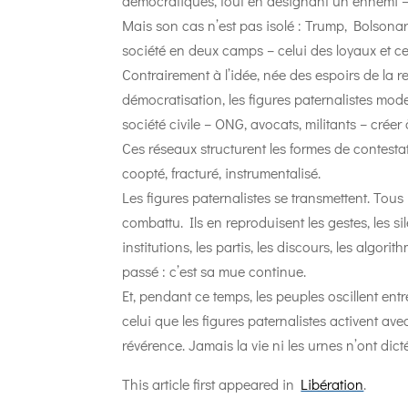
démocratiques, tout en désignant un ennemi –
Mais son cas n’est pas isolé : Trump, Bolsonar
société en deux camps – celui des loyaux et celu
Contrairement à l’idée, née des espoirs de la r
démocratisation, les figures paternalistes mode
société civile – ONG, avocats, militants – créer
Ces réseaux structurent les formes de contestat
coopté, fracturé, instrumentalisé.
Les figures paternalistes se transmettent. Tou
combattu. Ils en reproduisent les gestes, les s
institutions, les partis, les discours, les algori
passé : c’est sa mue continue.
Et, pendant ce temps, les peuples oscillent ent
celui que les figures paternalistes activent av
révérence. Jamais la vie ni les urnes n’ont dict
This article first appeared in
Libération
.